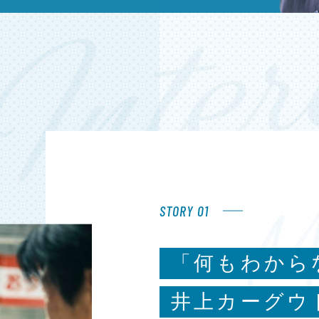
STORY 01
「何もわから
井上カーグウ