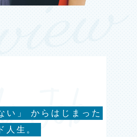
ない」
からはじまった
ド人生。